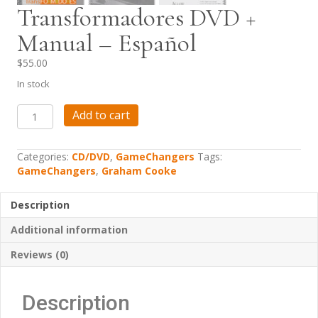
Transformadores DVD +
Manual – Español
$
55.00
In stock
Transformadores
Add to cart
DVD
+
Manual
Categories:
CD/DVD
,
GameChangers
Tags:
-
GameChangers
,
Graham Cooke
Español
quantity
Description
Additional information
Reviews (0)
Description